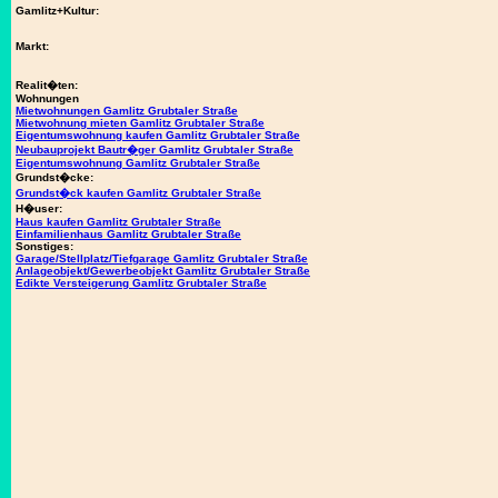
Gamlitz+Kultur:
Markt:
Realit�ten:
Wohnungen
Mietwohnungen Gamlitz Grubtaler Straße
Mietwohnung mieten Gamlitz Grubtaler Straße
Eigentumswohnung kaufen Gamlitz Grubtaler Straße
Neubauprojekt Bautr�ger Gamlitz Grubtaler Straße
Eigentumswohnung Gamlitz Grubtaler Straße
Grundst�cke:
Grundst�ck kaufen Gamlitz Grubtaler Straße
H�user:
Haus kaufen Gamlitz Grubtaler Straße
Einfamilienhaus Gamlitz Grubtaler Straße
Sonstiges:
Garage/Stellplatz/Tiefgarage Gamlitz Grubtaler Straße
Anlageobjekt/Gewerbeobjekt Gamlitz Grubtaler Straße
Edikte Versteigerung Gamlitz Grubtaler Straße