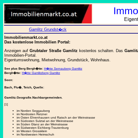
Immob
Eigen
Gamlitz Grundst�ck
Immobilienmarkt.co.at
Das kostenlose Immobilien Portal:
Anzeigen auf
Grubtaler Straße Gamlitz
kostenlos schalten. Das
Gamlit
Immobilien-Portal.
Eigentumswohnung, Mietwohnung, Grundstück, Wohnhaus.
See plus Berg
Bergh�tte:
H�tte Sernauberg Gamlitz
Bergh�tte:
H�tte Gamlitzberg Gamlitz
Seen:
Bach, Flu�, Teich, Quelle:
Gamlitz.Geografie.Nachbargemeinden.
[1]
im Norden Seggauberg
im Nordosten Retznei
im Osten Ehrenhausen und Ratsch an der Weinstrasse
im Südosten Sulztal an der Weinstrasse
im Süden Glanz an der Weinstrasse
im Südwesten Eichberg-Trautenburg
im Westen Grossklein
im Nordwesten Heimschuh