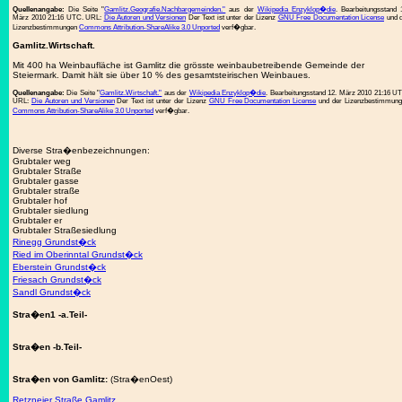
Quellenangabe:
Die Seite "
Gamlitz.Geografie.Nachbargemeinden."
aus der
Wikipedia Enzyklop�die
. Bearbeitungsstand 
März 2010 21:16 UTC. URL:
Die Autoren und Versionen
Der Text ist unter der Lizenz
GNU Free Documentation License
und d
Lizenzbestimmungen
Commons Attribution-ShareAlike 3.0 Unported
verf�gbar.
Gamlitz.Wirtschaft.
Mit 400 ha Weinbaufläche ist Gamlitz die grösste weinbaubetreibende Gemeinde der
Steiermark. Damit hält sie über 10 % des gesamtsteirischen Weinbaues.
Quellenangabe:
Die Seite "
Gamlitz.Wirtschaft."
aus der
Wikipedia Enzyklop�die
. Bearbeitungsstand 12. März 2010 21:16 U
URL:
Die Autoren und Versionen
Der Text ist unter der Lizenz
GNU Free Documentation License
und der Lizenzbestimmun
Commons Attribution-ShareAlike 3.0 Unported
verf�gbar.
Diverse Stra�enbezeichnungen:
Grubtaler weg
Grubtaler Straße
Grubtaler gasse
Grubtaler straße
Grubtaler hof
Grubtaler siedlung
Grubtaler er
Grubtaler Straßesiedlung
Rinegg Grundst�ck
Ried im Oberinntal Grundst�ck
Eberstein Grundst�ck
Friesach Grundst�ck
Sandl Grundst�ck
Stra�en1 -a.Teil-
Stra�en -b.Teil-
Stra�en von Gamlitz:
(Stra�enOest)
Retzneier Straße Gamlitz