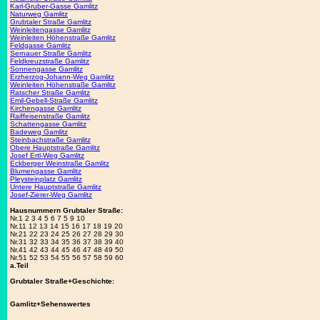
Karl-Gruber-Gasse Gamlitz
Naturweg Gamlitz
Grubtaler Straße Gamlitz
Weinleitengasse Gamlitz
Weinleiten Höhenstraße Gamlitz
Feldgasse Gamlitz
Sernauer Straße Gamlitz
Feldkreuzstraße Gamlitz
Sonnengasse Gamlitz
Erzherzog-Johann-Weg Gamlitz
Weinleiten Höhenstraße Gamlitz
Ratscher Straße Gamlitz
Emil-Gebell-Straße Gamlitz
Kirchengasse Gamlitz
Raiffeisenstraße Gamlitz
Schattengasse Gamlitz
Badeweg Gamlitz
Steinbachstraße Gamlitz
Obere Hauptstraße Gamlitz
Josef Ertl-Weg Gamlitz
Eckberger Weinstraße Gamlitz
Blumengasse Gamlitz
Pleysteinplatz Gamlitz
Untere Hauptstraße Gamlitz
Josef-Zierer-Weg Gamlitz
Hausnummern Grubtaler Straße:
Nr.1 2 3 4 5 6 7 5 9 10
Nr.11 12 13 14 15 16 17 18 19 20
Nr.21 22 23 24 25 26 27 28 29 30
Nr.31 32 33 34 35 36 37 38 39 40
Nr.41 42 43 44 45 46 47 48 49 50
Nr.51 52 53 54 55 56 57 58 59 60
a.Teil
Grubtaler Straße+Geschichte:
Gamlitz+Sehenswertes